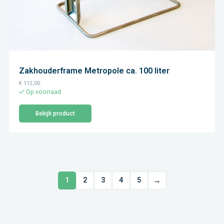
Zakhouderframe Metropole ca. 100 liter
€
112,00
Op voorraad
Bekijk product
→
1
2
3
4
5