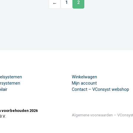
←
1
2
elsystemen
Winkelwagen
ersystemen
Mijn account
lair
Contact – VConsyst webshop
en voorbehouden 2026
Algemene voorwaarden – VConsys
B.V.