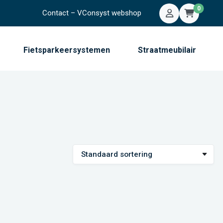
0
Contact – VConsyst webshop
Mijn account
Winkelwa
Fietsparkeersystemen
Straatmeubilair