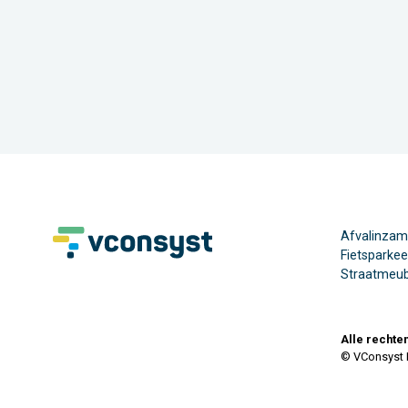
Afvalinzam
Fietsparke
Straatmeubi
Alle recht
© VConsyst 