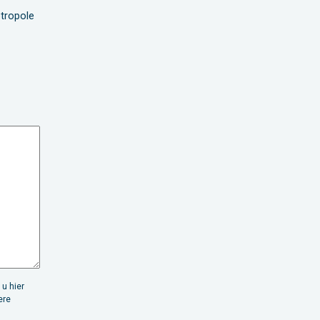
tropole
 u hier
ere