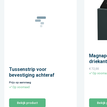
Magnapo
driekan
Tussenstrip voor
€
72,00
Op voorra
bevestiging achteraf
Prijs op aanvraag
Op voorraad
Bekijk product
Bekijk