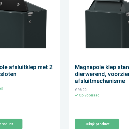
le afsluitklep met 2
Magnapole klep stan
tsloten
dierwerend, voorzie
afsluitmechanisme
ad
€
98,00
Op voorraad
 product
Bekijk product