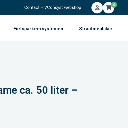
0
Contact – VConsyst webshop
Mijn account
Winkelwa
Fietsparkeersystemen
Straatmeubilair
me ca. 50 liter –