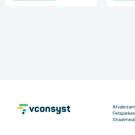
Afvalinzam
Fietsparke
Straatmeubi