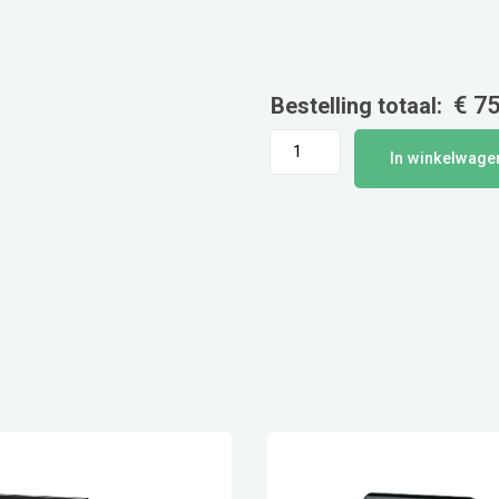
€
75
Bestelling totaal:
Zakhouderframe
In winkelwage
ca.
50
liter
-
hoog
model
aantal