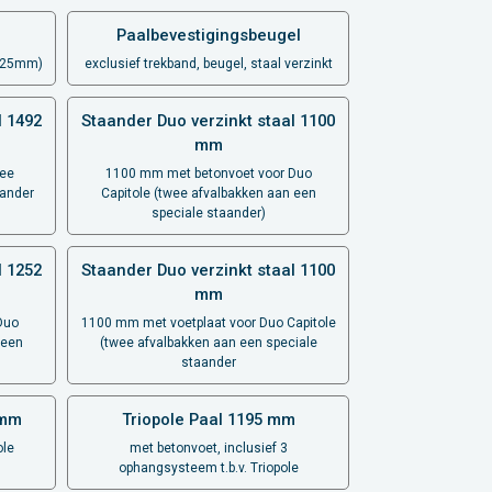
Paalbevestigingsbeugel
0x25mm)
exclusief trekband, beugel, staal verzinkt
l 1492
Staander Duo verzinkt staal 1100
mm
wee
1100 mm met betonvoet voor Duo
aander
Capitole (twee afvalbakken aan een
speciale staander)
l 1252
Staander Duo verzinkt staal 1100
mm
Duo
1100 mm met voetplaat voor Duo Capitole
 een
(twee afvalbakken aan een speciale
staander
 mm
Triopole Paal 1195 mm
ole
met betonvoet, inclusief 3
ophangsysteem t.b.v. Triopole