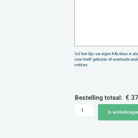
Vul hier bijv. uw eigen RAL-kleur in als
voor heeft gekozen of eventuele and
notities
€
37
Bestelling totaal:
Capitole
In winkelwage
(circa
50
liter)
aantal