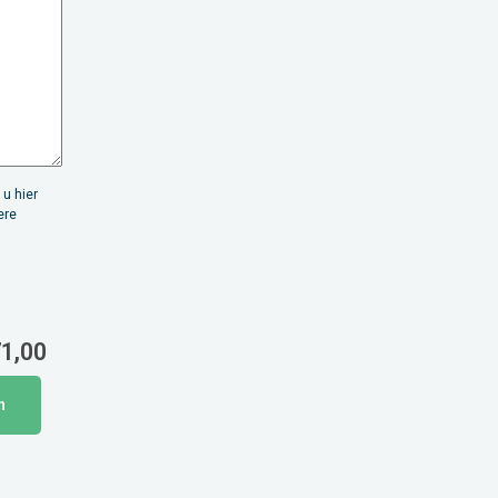
 u hier
ere
1,00
n