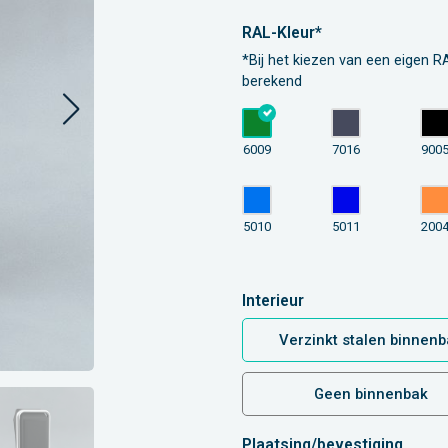
RAL-Kleur*
*Bij het kiezen van een eigen RA
berekend
6009
7016
900
5010
5011
200
Interieur
Verzinkt stalen binnenb
Geen binnenbak
Plaatsing/bevestiging