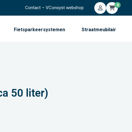
0
Contact – VConsyst webshop
Mijn account
Winkelwa
Fietsparkeersystemen
Straatmeubilair
ca 50 liter)