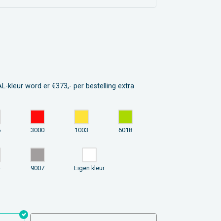
L-kleur word er €373,- per bestelling extra
5
3000
1003
6018
4
9007
Eigen kleur