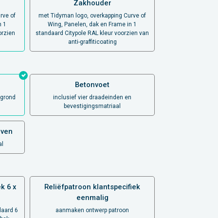
Zakhouder
rve of
met Tidyman logo, overkapping Curve of
n 1
Wing, Panelen, dak en Frame in 1
orzien
standaard Citypole RAL kleur voorzien van
anti-graffiticoating
Betonvoet
rgrond
inclusief vier draadeinden en
bevestigingsmatriaal
aven
al
k 6 x
Reliëfpatroon klantspecifiek
eenmalig
daard 6
aanmaken ontwerp patroon