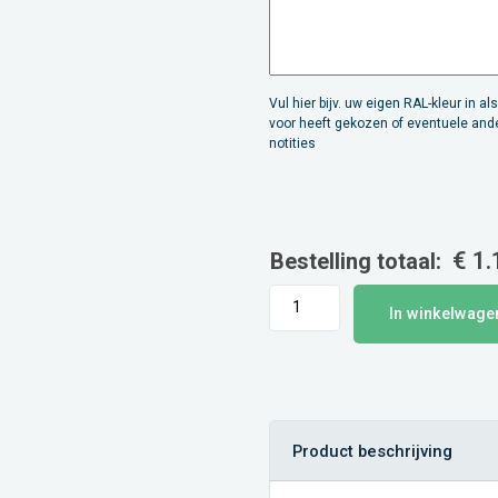
Vul hier bijv. uw eigen RAL-kleur in als
voor heeft gekozen of eventuele and
notities
€
1.
Bestelling totaal:
Citypole
In winkelwage
(circa
100
liter)
aantal
Product beschrijving