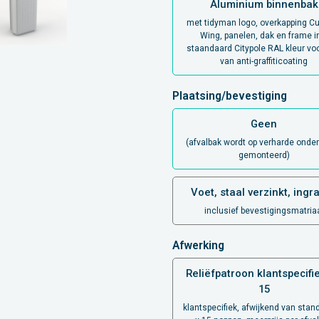
Aluminium binnenbak
met tidyman logo, overkapping Cu
Wing, panelen, dak en frame i
staandaard Citypole RAL kleur vo
van anti-graffiticoating
Plaatsing/bevestiging
Geen
(afvalbak wordt op verharde onde
gemonteerd)
Voet, staal verzinkt, ingr
inclusief bevestigingsmatria
Afwerking
Reliëfpatroon klantspecifie
15
klantspecifiek, afwijkend van stan