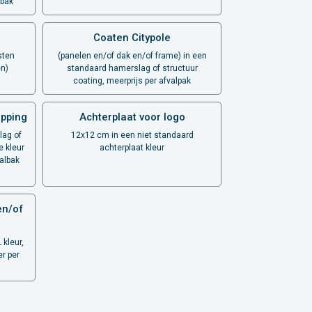
lbak
Coaten Citypole
sten
(panelen en/of dak en/of frame) in een
en)
standaard hamerslag of structuur
coating, meerprijs per afvalpak
pping
Achterplaat voor logo
lag of
12x12 cm in een niet standaard
e kleur
achterplaat kleur
valbak
en/of
 kleur,
r per