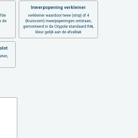
Inwerpopening verkleiner
lfde
verkleiner waardoor twee (strip) of 4
s de
(kruisvorm) inwerpopeningen ontstaan,
gemonteerd in de Citypole standaard RAL
kleur gelijk aan de afvalbak
slot
uiten,