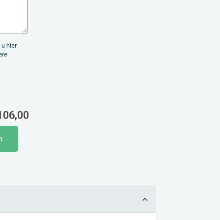
 u hier
ere
106,00
n