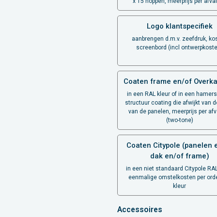
x 15 noppen, meerprijs per afva
Logo klantspecifiek
aanbrengen d.m.v. zeefdruk, ko
screenbord (incl ontwerpkost
Coaten frame en/of Overka
in een RAL kleur of in een hamers
structuur coating die afwijkt van d
van de panelen, meerprijs per af
(two-tone)
Coaten Citypole (panelen 
dak en/of frame)
in een niet standaard Citypole RAL
eenmalige omstelkosten per orde
kleur
Accessoires