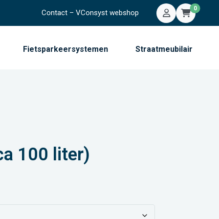
0
Contact – VConsyst webshop
Mijn account
Winkelwa
Fietsparkeersystemen
Straatmeubilair
ca 100 liter)